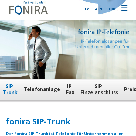
☰
Tel: +43 13 53 00
SIP-
IP-
SIP-
Telefonanlage
Prei
Trunk
Fax
Einzelanschluss
fonira SIP-Trunk
Der fonira SIP-Trunk ist Telefonie für Unternehmen aller