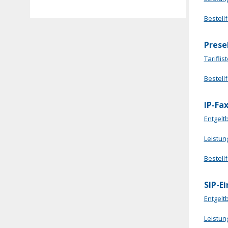
Bestell
Prese
Tariflis
Bestell
IP-Fa
Entgelt
Leistun
Bestell
SIP-E
Entgelt
Leistun