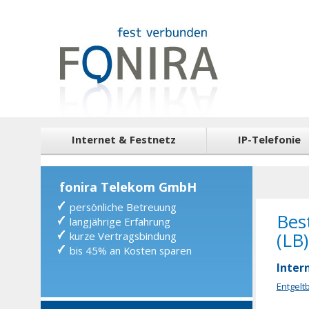
Internet & Festnetz
IP-Telefonie
fonira Telekom GmbH
persönliche Betreuung
Bes
langjährige Erfahrung
(LB
kurze Vertragsbindung
bis 45% an Kosten sparen
Inter
Entgelt