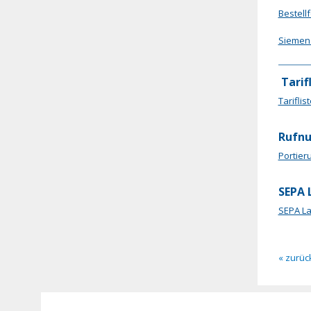
Bestell
Siemens
Tarifl
Tariflis
Rufn
Portier
SEPA 
SEPA La
« zurüc