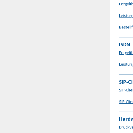
Entgel
Leistun
Bestell
ISDN
Entgelt
Leistun
SIP-C
SIP-Cli
SIP-Clie
Hardw
Druckve