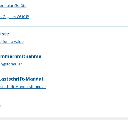
formular Geräte
 Gigaset C610 IP
iste
te fonira value
ummernmitnahme
ungsformular
Lastschrift-Mandat
stschrift-Mandatsformular
k