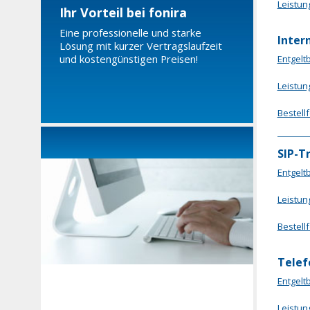
Leistun
Ihr Vorteil bei fonira
Eine professionelle und starke
Inter
Lösung mit kurzer Vertragslaufzeit
und kostengünstigen Preisen!
Entgelt
Leistun
Bestell
SIP-T
Entgelt
Leistun
Bestell
Telef
Entgel
Leistun