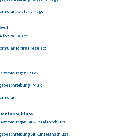
formular Telefonanlage
lect
te fonira Select
formular fonira Preselect
x
bestimmungen IP-Fax
gsbeschreibung IP-Fax
formular
inzelanschluss
bestimmungen SIP-Einzelanschluss
gsbeschreibung SIP-Einzelanschluss