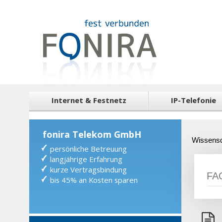
Internet & Festnetz
IP-Telefonie
fonira Telekom GmbH
Wissens
persönliche Betreuung
langjährige Erfahrung
kurze Vertragsbindung
bis 45% an Kosten sparen