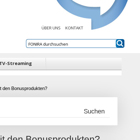
ÜBER UNS
KONTAKT
TV-Streaming
it den Bonusprodukten?
it den Bonusprodukten?