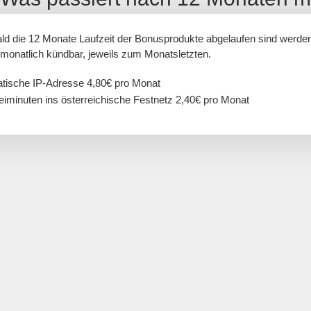
ld die 12 Monate Laufzeit der Bonusprodukte abgelaufen sind werden
 monatlich kündbar, jeweils zum Monatsletzten.
atische IP-Adresse 4,80€ pro Monat
eiminuten ins österreichische Festnetz 2,40€ pro Monat