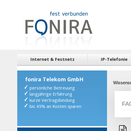
Internet & Festnetz
IP-Telefonie
fonira Telekom GmbH
Wissens
persönliche Betreuung
langjährige Erfahrung
kurze Vertragsbindung
bis 45% an Kosten sparen