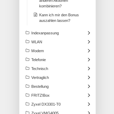
anderen Aktionen
kombinieren?
Kann ich mir den Bonus
auszahlen lassen?
Indexanpassung
WLAN
Modem
Telefonie
Technisch
Vertraglich
Bestellung
FRITZ!Box
Zyxel DX3301-T0
Zyxel VMG4005