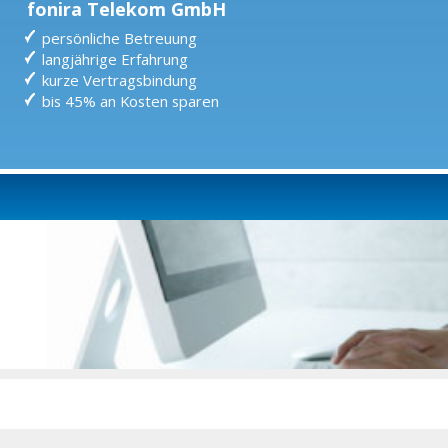
fonira Telekom GmbH
persönliche Betreuung
langjährige Erfahrung
kurze Vertragsbindung
bis 45% an Kosten sparen