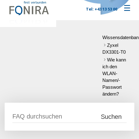
☰
Tel: +43 13 53 00
Wissensdatenban
Zyxel
DX3301-T0
Wie kann
ich den
WLAN-
Namen/-
Passwort
ändern?