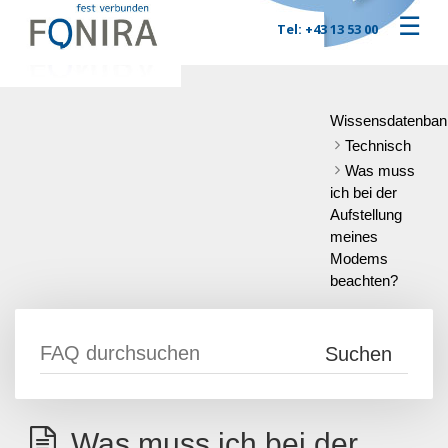
☰
Tel: +43 13 53 00
Wissensdatenban
Technisch
Was muss
ich bei der
Aufstellung
meines
Modems
beachten?
Was muss ich bei der