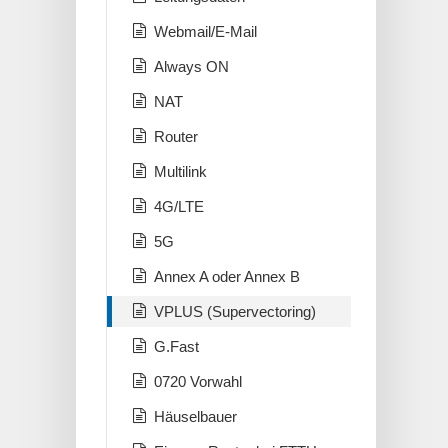
Webmail/E-Mail
Always ON
NAT
Router
Multilink
4G/LTE
5G
Annex A oder Annex B
VPLUS (Supervectoring)
G.Fast
0720 Vorwahl
Häuselbauer