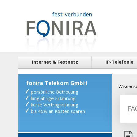
Internet & Festnetz
IP-Telefonie
fonira Telekom GmbH
Wissens
persönliche Betreuung
langjährige Erfahrung
kurze Vertragsbindung
bis 45% an Kosten sparen